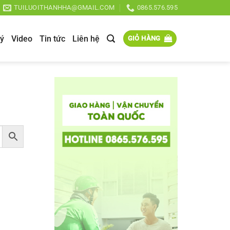
TUILUOITHANHHA@GMAIL.COM
0865.576.595
lý
Video
Tin tức
Liên hệ
GIỎ HÀNG