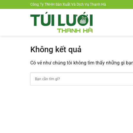
Chuyển
Công Ty TNHH Sản Xuất Và Dịch Vụ Thanh Hà
đến
nội
dung
Không kết quả
Có vẻ như chúng tôi không tìm thấy những gì bạn 