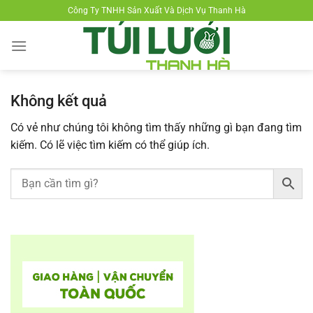
Chuyển
Công Ty TNHH Sản Xuất Và Dịch Vụ Thanh Hà
đến
nội
dung
Không kết quả
Có vẻ như chúng tôi không tìm thấy những gì bạn đang tìm
kiếm. Có lẽ việc tìm kiếm có thể giúp ích.