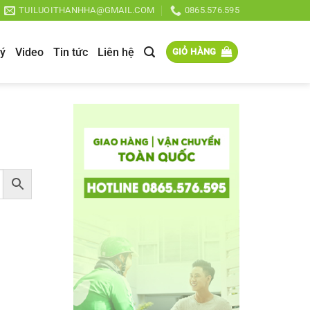
TUILUOITHANHHA@GMAIL.COM
0865.576.595
lý
Video
Tin tức
Liên hệ
GIỎ HÀNG