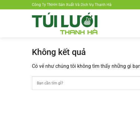
Chuyển
Công Ty TNHH Sản Xuất Và Dịch Vụ Thanh Hà
đến
nội
dung
Không kết quả
Có vẻ như chúng tôi không tìm thấy những gì bạn 