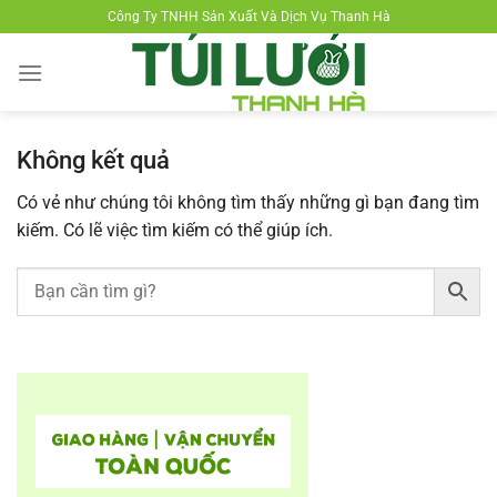
Chuyển
Công Ty TNHH Sản Xuất Và Dịch Vụ Thanh Hà
đến
nội
dung
Không kết quả
Có vẻ như chúng tôi không tìm thấy những gì bạn đang tìm
kiếm. Có lẽ việc tìm kiếm có thể giúp ích.