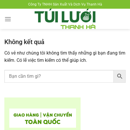
Chuyển
Công Ty TNHH Sản Xuất Và Dịch Vụ Thanh Hà
đến
nội
dung
Không kết quả
Có vẻ như chúng tôi không tìm thấy những gì bạn đang tìm
kiếm. Có lẽ việc tìm kiếm có thể giúp ích.