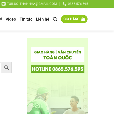
TUILUOITHANHHA@GMAIL.COM
0865.576.595
lý
Video
Tin tức
Liên hệ
GIỎ HÀNG