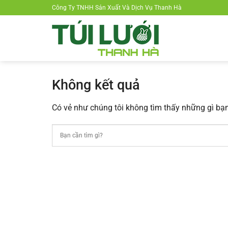
Chuyển
Công Ty TNHH Sản Xuất Và Dịch Vụ Thanh Hà
đến
nội
dung
Không kết quả
Có vẻ như chúng tôi không tìm thấy những gì bạn 