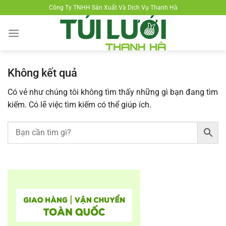
Chuyển
Công Ty TNHH Sản Xuất Và Dịch Vụ Thanh Hà
đến
nội
dung
Không kết quả
Có vẻ như chúng tôi không tìm thấy những gì bạn đang tìm
kiếm. Có lẽ việc tìm kiếm có thể giúp ích.